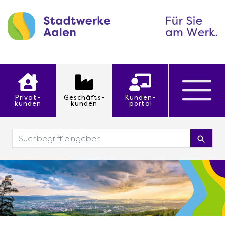
Privat
Geschäfts
Kunden
kunden
kunden
portal